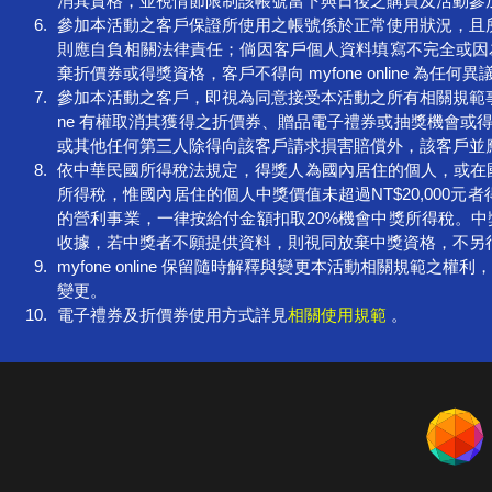
消其資格，並視情節限制該帳號當下與日後之購買及活動參
參加本活動之客戶保證所使用之帳號係於正常使用狀況，且
則應自負相關法律責任；倘因客戶個人資料填寫不完全或因為拒收
棄折價券或得獎資格，客戶不得向 myfone online 為任何
參加本活動之客戶，即視為同意接受本活動之所有相關規範事項
ne 有權取消其獲得之折價券、贈品電子禮券或抽獎機會或得獎資格，倘因
或其他任何第三人除得向該客戶請求損害賠償外，該客戶並
依中華民國所得稅法規定，得獎人為國內居住的個人，或在
所得稅，惟國內居住的個人中獎價值未超過NT$20,000
的營利事業，一律按給付金額扣取20%機會中獎所得稅。中獎
收據，若中獎者不願提供資料，則視同放棄中獎資格，不另
myfone online 保留隨時解釋與變更本活動相關規範
變更。
電子禮券及折價券使用方式詳見
相關使用規範
。