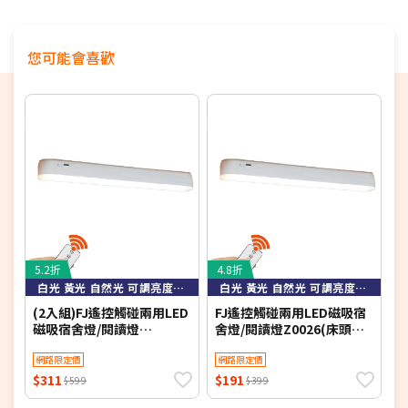
您可能會喜歡
5.2折
4.8折
3
白光 黃光 自然光 可調亮度可定時
白光 黃光 自然光 可調亮度可定時
(2入組)FJ遙控觸碰兩用LED
FJ遙控觸碰兩用LED磁吸宿
F
磁吸宿舍燈/閱讀燈
舍燈/閱讀燈Z0026(床頭燈
檯
Z0026(床頭燈 衣櫃燈 書桌
衣櫃燈 書桌燈 小夜燈 檯燈
燈 小夜燈 檯燈 桌燈 床頭
網路限定價
桌燈 床頭LED)
網路限定價
LED)
$311
$191
$
$599
$399