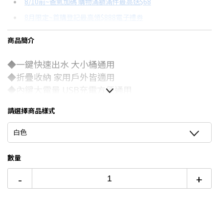
8/10前~爸氣加碼 購物滿額滿件最高送$68
分期數
每期金額
配合銀行/業者
8月限定~首購登記最高領$888電子禮券
3期
$78
18家銀行/業者
台灣大哥大Open Possible聯名卡滿額最高回饋25%
商品簡介
6期
$39
18家銀行/業者
更多信用卡分期0利率滿額享回饋
◆一鍵快速出水 大小桶通用
12期
$19
18家銀行/業者
電視降到底破盤
◆折疊收納 家用戶外皆適用
24期
$10
18家銀行/業者
◆內鍵大電量 USB充電方便通用
◆操作簡單 戶外露營必備
請選擇商品樣式
白色
數量
-
+