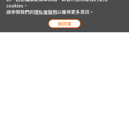
cookies。
請參閱我們的
隱私權聲明
以獲得更多資訊。
我同意
電信專案服務專線 24小時
用戶手機直撥188(免費)
0809-000-852(免費)
線上購物服務專線 09:00~18:00
網內手機直撥188(撥通請按5)