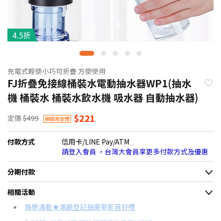
4.5折
充電式輕便小巧可折疊 方便使用
FJ折疊免接線桶裝水電動抽水器WP1(抽水
機 桶裝水 桶裝水飲水機 吸水器 自動抽水器)
$221
定價
$499
網路限定價
付款方式
信用卡/LINE Pay/ATM
請登入會員 ，台灣大會員享更多付款方式及優惠
分期付款
＊實際可分期數、適用利率，請以購物車顯示為主
相關活動
信用卡分期
娛樂滿載★滿額登記抽豪華影音好禮