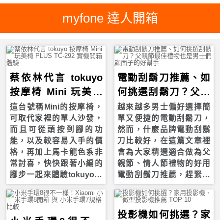
myfone 達人開箱
蔡依林代言 tokuyo
電動刮鬍刀推薦、如
按摩椅 Mini 玩美椅
何挑選刮鬍刀？父親
PLUS TC-292 實機
節最佳禮物也是男士
這台號稱Mini的按摩椅，
越來越多男士偏好選擇簡
可取代家裡的單人沙發，
單又便捷的電動刮鬍刀，
開箱體驗
們顧面子的好幫手
而且可從頭按到腳的功
然而，什麼品牌電動刮鬍
能，以及較容易入手的價
刀比較好，在這篇文章裡
格，再加上馬卡龍色系非
會為大家精選適合做為父
常討喜，快快跟著小編的
親節、情人節禮物的好用
腳步一起來體驗tokuyo按
電動刮鬍刀推薦，趕緊看
摩椅好不好用吧！
下去吧！
投影機如何挑選？家