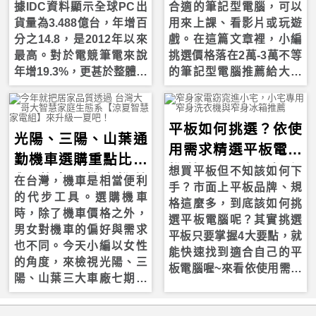
據IDC資料顯示全球PC出
合適的筆記型電腦，可以
貨量為3.488億台，年增百
用來上課、看影片或玩遊
分之14.8，是2012年以來
戲。在這篇文章裡，小編
最高。對於電競筆電來說
挑選價格落在2萬-3萬不等
年增19.3%，更甚於整體筆
的筆記型電腦推薦給大學
電銷售，小編今天要跟各
生們，大家可再依使用需
位分享2022年myfone購物
求找出適合自己在學習與
銷售前五大電競筆電以及
休閒時都能通用的筆記型
平板如何挑選？依使
品牌，其產品主要特色分
電腦喔！
光陽、三陽、山葉通
用需求精選平板電腦
析，近期打算要入手電競
勤機車選購重點比較
推薦，入手平板必
筆電的人千萬別錯過了！
想買平板但不知該如何下
與8款女用機車推薦
在台灣，機車是相當便利
手？市面上平板品牌、規
看！
的代步工具。選購機車
2023
格這麼多，到底該如何挑
時，除了機車價格之外，
選平板電腦呢？其實挑選
男女對機車的偏好與需求
平板只要掌握4大要點，就
也不同。今天小編以女性
能快速找到適合自己的平
的角度，來檢視光陽、三
板電腦喔~來看依使用需求
陽、山葉三大車廠七期燃
精選平板電腦推薦找到適
油機車特色和車款比較，
合自己的平板吧！
推薦適合女生的女用機