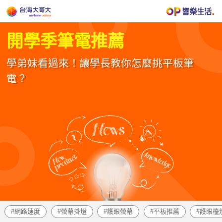
開學季筆電推薦
學弟妹看過來！讓學長教你怎麼挑平板筆
電？
網路速度
螢幕掛燈
護眼螢幕
平板推薦
護眼檯