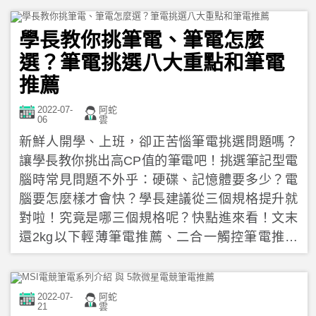
學長教你挑筆電、筆電怎麼
選？筆電挑選八大重點和筆電
推薦
2022-07-
阿蛇
06
雲
新鮮人開學、上班，卻正苦惱筆電挑選問題嗎？
讓學長教你挑出高CP值的筆電吧！挑選筆記型電
腦時常見問題不外乎：硬碟、記憶體要多少？電
腦要怎麼樣才會快？學長建議從三個規格提升就
對啦！究竟是哪三個規格呢？快點進來看！文末
還2kg以下輕薄筆電推薦、二合一觸控筆電推薦
喔！千萬不要錯過！
2022-07-
阿蛇
21
雲