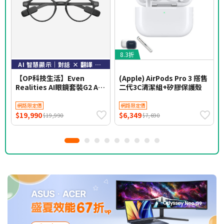
8.3折
AI 智慧顯示｜對話 × 翻譯 × 導航
【OP科技生活】Even
(Apple) AirPods Pro 3 搭售
Realities AI眼鏡套裝G2 A圓
二代3C清潔組+矽膠保護殼
框(灰)
網路限定價
網路限定價
$19,990
$6,349
$19,990
$7,690