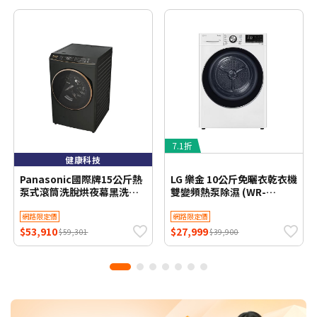
7.1折
健康科技
Panasonic國際牌15公斤熱
LG 樂金 10公斤免曬衣乾衣機
泵式滾筒洗脫烘夜幕黑洗衣
雙變頻熱泵除濕 (WR-
機NA-V150RPH-K
100VW) 冰瓷白 含基本定位
安裝【限時優惠】
網路限定價
網路限定價
$53,910
$27,999
$59,301
$39,900