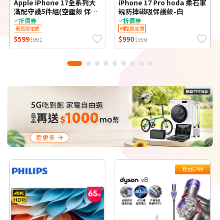
Apple iPhone 17全系列大
iPhone 17 Pro hoda 柔石軍
滿配守護5件組(空壓殼 保護
規防摔磁吸保護殼-白
貼 充電器 傳輸線 鏡頭貼 i17
折價券
折價券
PRO MAX 17e)
網路限定價
網路限定價
$599
$990
$990
$990
看更多
月付$799