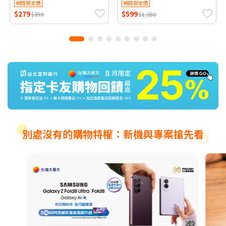
205AC)
網路限定價
網路限定價
$279
$599
$399
$1,280
別處沒有的購物特權：新機與專案搶先看