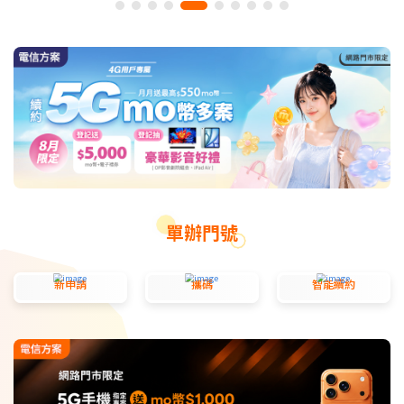
單辦門號
新申請
攜碼
智能續約