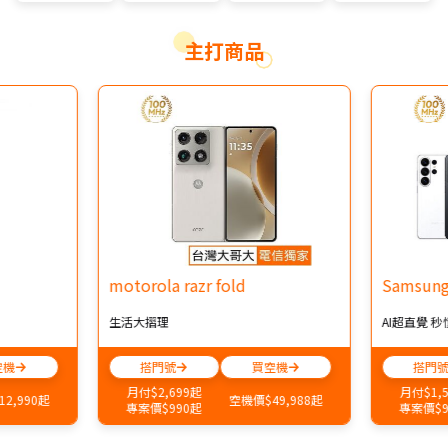
主打商品
motorola razr fold
Samsung
生活大摺理
AI超直覺 秒
空機
搭門號
買空機
搭門
月付$2,699起
月付$1,
2,990起
空機價$49,988起
專案價$990起
專案價$9