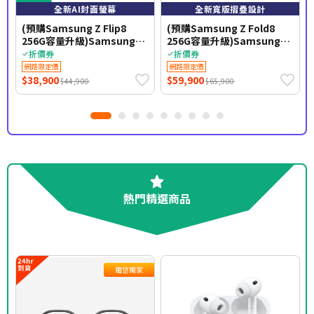
全新AI封面螢幕
全新寬版摺疊設計
(預購Samsung Z Flip8
(預購Samsung Z Fold8
256G容量升級)Samsung
256G容量升級)Samsung
Galaxy Z Flip8 F7760
Galaxy Z Fold8 F9710
折價券
折價券
12GB/512GB(櫻花粉)(5G)
12GB/512GB(石墨灰)(5G)
網路限定價
網路限定價
$38,900
$59,900
$44,900
$65,900
熱門精選商品
電信獨家