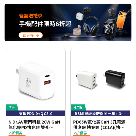
看更多
7折
4.7折
支援PD3.0+QC3.0
BSMI認證原廠保固一年，3孔設計 高效充電
N Dr.AV聖岡科技 20W GaN
PD65W氮化鎵GaN 3孔電源
氮化鎵PD快充頭 雙孔
供應器 快充頭 (2C1A)(快充
USB+Type-C 充電器 (USB-
頭/充電頭快充頭/豆腐頭)
折價券
折價券