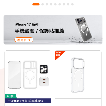
看更多
6.1折
一次購足5件組 防摔護機快充無憂