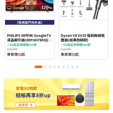
【限網路門市申請】
PHILIPS 65吋4K GoogleTV
Dyson V8 SV25 強勁無線吸
液晶顯示器(65PUH7650)(含
塵器(經典熱銷款)
基本安裝)
5G指定專案贈mo幣
5G指定專案贈mo幣
$26,900
$16,900
專案價
$0
起
專案價
$0
起
看更多