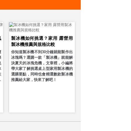
氣
製冰機如何挑選？家用 露營用
製冰機推薦與規格比較
慮
你知道製冰機不到30分鐘就能製作出
際
冰塊嗎？選購一款「製冰機」就能解
也
決夏天的冰塊危機，文章裡，小編將
冰
帶大家了解挑選桌上型家用製冰機的
在
選購要點，同時也會精選數款製冰機
章
推薦給大家，快來了解吧！
冷
日
，
煩