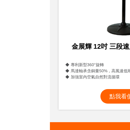
金展輝 12吋 三段
專利新型360°旋轉
馬達軸承含銅量50%，高風速低
加強室內空氣自然對流循環
點我看