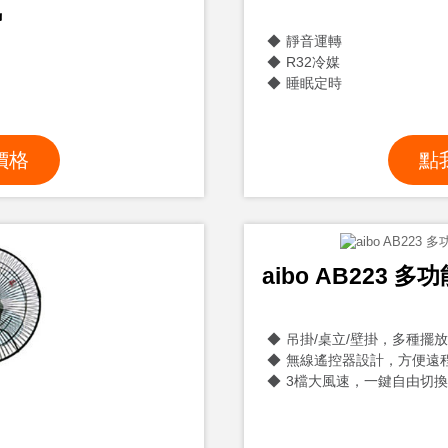
氣
靜音運轉
R32冷媒
睡眠定時
價格
點
aibo AB223
吊掛/桌立/壁掛，多種擺
無線遙控器設計，方便遠
3檔大風速，一鍵自由切換