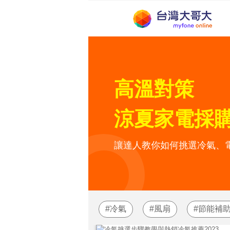
高溫對策
涼夏家電採
讓達人教你如何挑選冷氣、
冷氣
風扇
節能補