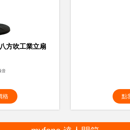
速八方吹工業立扇
噪音
價格
點