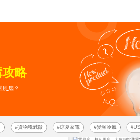
購攻略
電風扇？
助
貨物稅減徵
涼夏家電
變頻冷氣
U