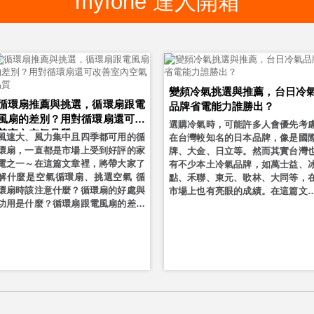
myfone 達人開箱
變頻冷氣挑選與推薦，台日冷
循環扇推薦與挑選，循環扇跟電
品牌省電能力誰勝出？
風扇的差別？用對循環扇還可改
選購冷氣時，可能許多人會優先考
善室內空氣品質
風速大、風力集中且四季都可用的循
在台灣較知名的日本品牌，像是國
環扇，一直都是市場上受到好評的家
牌、大金、日立等。然而其實台灣
電之一～在這篇文章裡，將帶大家了
有不少本土冷氣品牌，如萬士益、
解什麼是空氣循環扇、挑選空氣 循
點、禾聯、東元、歌林、大同等，
環扇時該注意什麼？循環扇的好處與
市場上也有亮眼的成績。在這篇文
功用是什麼？循環扇跟電風扇的差別
裡，小編除了會介紹如何挑選變頻
是什麼？最後還有熱銷循環扇推薦！
氣外，也會跟大家分享如何選擇台
千萬不要錯過！
品牌冷氣，文末還有變頻冷氣推薦
讓你輕鬆撐過炎熱的夏日，又不用
惱荷包大失血！